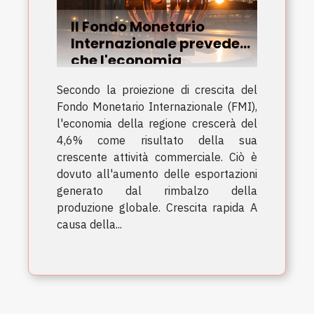
Il Fondo Monetario
Internazionale prevede
che l'economia
dell'America Latina
Secondo la proiezione di crescita del
crescerà quest'anno
Fondo Monetario Internazionale (FMI),
grazie alle esportazioni
l'economia della regione crescerà del
4,6% come risultato della sua
crescente attività commerciale. Ciò è
dovuto all'aumento delle esportazioni
generato dal rimbalzo della
produzione globale. Crescita rapida A
causa della...